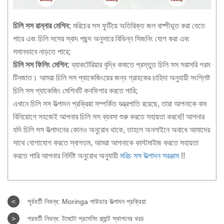
চিলি সস রান্নার মেশিন:
মরিচের সস ফুটিয়ে অতিরিক্ত জল বাষ্পীভূত করা যেতে
পারে এবং চিলি সসের স্বাদ পছন্দ অনুসারে বিভিন্ন সিজনিং যোগ করা এবং
সমানভাবে নাড়তে পারে;
চিলি সস ফিলিং মেশিন:
ব্যাকটেরিয়ার বৃদ্ধি কমাতে প্রস্তুত চিলি সস সরাসরি গরম
টিনজাত। আমরা চিলি সস প্যাকেজিংয়ের জন্য গ্রাহকের চাহিদা অনুযায়ী সংশ্লিষ্ট
চিলি সস প্যাকেজিং মেশিনটি কনফিগার করতে পারি;
এখানে চিলি সস উত্পাদন প্রক্রিয়া সম্পর্কিত যন্ত্রপাতি রয়েছে, তারা আপনাকে কম
বিনিয়োগে সহজেই আপনার চিলি সস ব্যবসা শুরু করতে সহায়তা করবে!! আপনার
যদি চিলি সস উত্পাদনের কোনও অনুরোধ থাকে, তাহলে অনলাইনে অবাধে আমাদের
সাথে যোগাযোগ করতে স্বাগতম, আমরা আপনাকে কাস্টমাইজ করতে সহায়তা
করতে পারি আপনার নির্দিষ্ট অনুরোধ অনুযায়ী
মরিচ সস উত্পাদন সরঞ্জাম
!!
<
পূর্ববর্তী নিবন্ধ:
Moringa পাউডার উত্পাদন প্রক্রিয়া
>
পরবর্তী নিবন্ধ:
টমেটো প্রসেসিং প্ল্যান্ট স্থাপনের খরচ