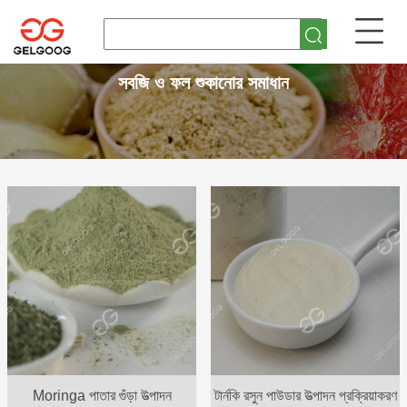
সবজি ও ফল শুকানোর সমাধান
Moringa পাতার গুঁড়া উত্পাদন
টার্নকি রসুন পাউডার উত্পাদন প্রক্রিয়াকরণ