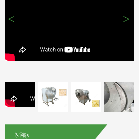
<
>
বৈশিষ্ট্য