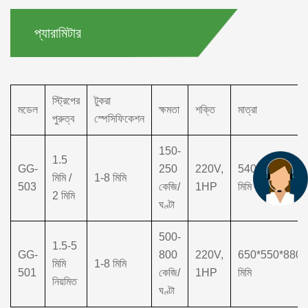
প্যারামিটার
স্ট্রিপের
টুকরা
মডেল
ক্ষমতা
শক্তি
মাত্রা
পুরুত্ব
স্পেসিফিকেশন
150-
1.5
GG-
250
220V,
540*400*560
মিমি /
1-8 মিমি
503
কেজি/
1HP
মিমি
2 মিমি
ঘণ্টা
500-
1.5-5
GG-
800
220V,
650*550*880
মিমি
1-8 মিমি
501
কেজি/
1HP
মিমি
নিয়মিত
ঘণ্টা