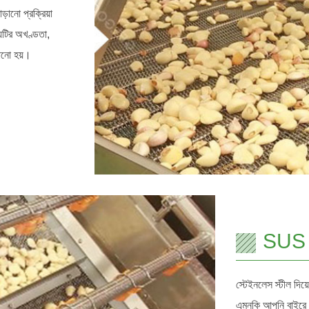
়ানো প্রক্রিয়া
্যটির অখণ্ডতা,
়ানো হয়।
SUS 3
স্টেইনলেস স্টীল দিয়
এমনকি আপনি বাইরে কা