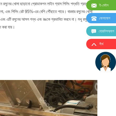
 রসুনের খোসা ছাড়ানো প্রোডাকশন লাইন গ্যাস পিলিং পদ্ধতি গ্রহণ করে
ই-মেইল
ালো, এবং পিলিং রেট 95%-এর বেশি পৌঁছাতে পারে। বারবার রসুনের খোসা
যোগাযোগ
এবং এটি রসুনের আসল গন্ধ এবং রঙকে প্রভাবিত করবে না। শুধু রসুন নয়
াত করা যায়।
হোয়াটসঅ্যাপ
শীর্ষ