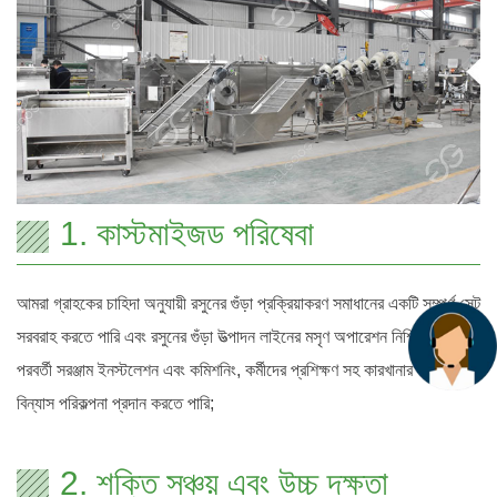
1. কাস্টমাইজড পরিষেবা
আমরা গ্রাহকের চাহিদা অনুযায়ী রসুনের গুঁড়া প্রক্রিয়াকরণ সমাধানের একটি সম্পূর্ণ সেট
সরবরাহ করতে পারি এবং রসুনের গুঁড়া উত্পাদন লাইনের মসৃণ অপারেশন নিশ্চিত করতে
পরবর্তী সরঞ্জাম ইনস্টলেশন এবং কমিশনিং, কর্মীদের প্রশিক্ষণ সহ কারখানার সরঞ্জাম
বিন্যাস পরিকল্পনা প্রদান করতে পারি;
2. শক্তি সঞ্চয় এবং উচ্চ দক্ষতা