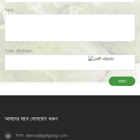
*বার্তা:
*কোড যাচাইকরণ:
পাঠান
আমাদের সাথে যোগাযোগ করুন
ইমেল: skena@gelgoog.com