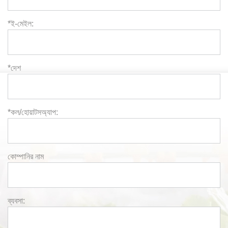
*ই-মেইল:
*দেশ
*কল/হোয়াটসঅ্যাপ:
কোম্পানির নাম
ব্যবসা: