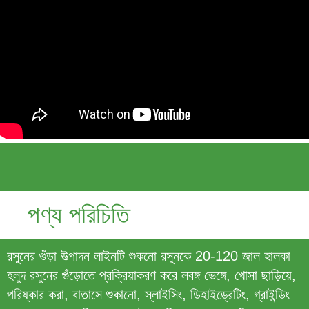
পণ্য পরিচিতি
রসুনের গুঁড়া উত্পাদন লাইনটি শুকনো রসুনকে 20-120 জাল হালকা
হলুদ রসুনের গুঁড়োতে প্রক্রিয়াকরণ করে লবঙ্গ ভেঙ্গে, খোসা ছাড়িয়ে,
পরিষ্কার করা, বাতাসে শুকানো, স্লাইসিং, ডিহাইড্রেটিং, গ্রাইন্ডিং