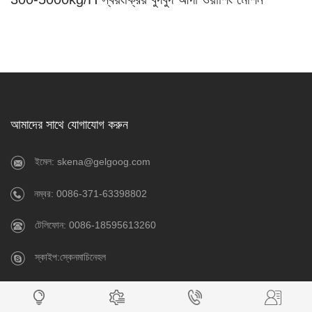
আমাদের সাথে যোগাযোগ করুন
ইমেল: skena@gelgoog.com
নম্বর: 0086-371-63398802
টেলিফোন: 0086-18595613260
স্কাইপ:স্কেনমাচিনেহল