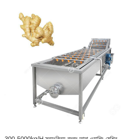
300-5000kg/H স্বয়ংক্রিয় বুদবুদ আদা ওয়াশিং মেশিন