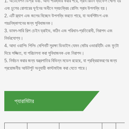
1. অটোমেশন ডিগ্রী উচ্চ. আদা পরিষ্কার করার পরে, স্রাব রিটার্ন ব্যাফেল খোলা হয়
এবং চুলের রোলারের ঘূর্ণনের অধীনে স্বয়ংক্রিয় রোলিং স্রাব উপলব্ধি হয়।
2. এটি স্ল্যাগ এবং জলের বিচ্ছেদ উপলব্ধি করতে পারে, যা অবশিষ্টাংশ এবং
পয়ঃনিষ্কাশনের জন্য সুবিধাজনক।
3. ডাবল-সারি শিল্প চেইন ড্রাইভ, কঠিন এবং পরিধান-প্রতিরোধী, নিরাপদ এবং
নির্ভরযোগ্য।
4. আদা ওয়াশিং পিলিং মেশিনটি সুরক্ষা ডিভাইস যেমন মোটর ওভারহিটিং এবং ফুটো
দিয়ে সজ্জিত, যা পরিচালনা করা সুবিধাজনক এবং নিরাপদ।
5. নির্বাচন করার জন্য যন্ত্রপাতির বিভিন্ন মডেল রয়েছে, যা প্রক্রিয়াকরণের জন্য
প্রয়োজনীয় আউটপুট অনুযায়ী কাস্টমাইজ করা যেতে পারে।
প্যারামিটার