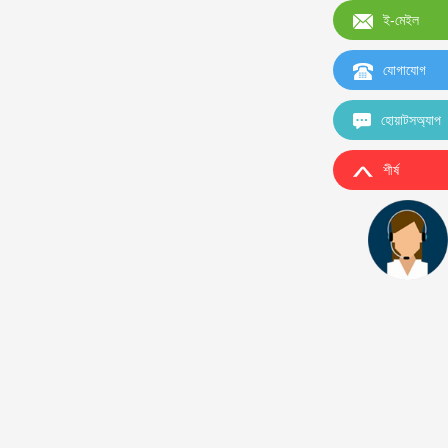
ই-মেইল
যোগাযোগ
হোয়াটসঅ্যাপ
শীর্ষ