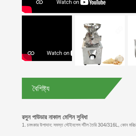
বৈশিষ্ট্য
রসুন পাউডার নাকাল মেশিন সুবিধা
1. চমৎকার উপাদান: সমস্ত স্টেইনলেস স্টীল তৈরি 304/316L, কোন মরিচা