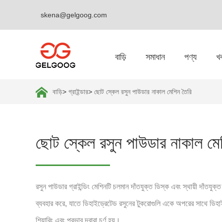
skena@gelgoog.com
বাড়ি
সমাধান
পণ্য
খ
বাড়ি
>
গ্রাইন্ডার
>
ছোট স্কেল রসুন পাউডার নাকাল মেশিন তৈরি
ছোট স্কেল রসুন পাউডার নাকাল মে
রসুন পাউডার গ্রাইন্ডিং মেশিনটি চলমান দাঁতযুক্ত ডিস্ক এবং স্থায়ী দাঁতযুক
ব্যবহার করে, যাতে ডিহাইড্রেটেড রসুনের টুকরোগুলি একে অপরের সাথে ডিহাইড
শিয়ারিং এবং প্রভাব দ্বারা চূর্ণ হয়।