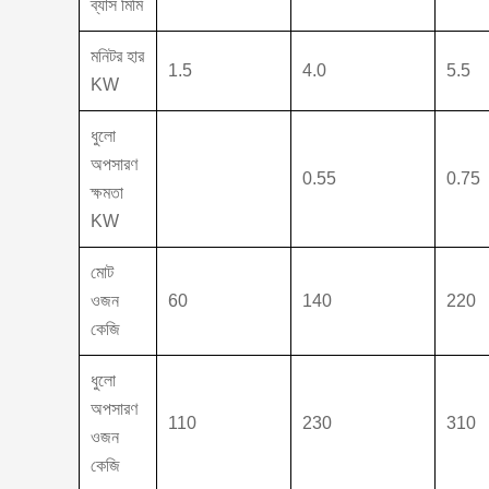
ব্যাস মিমি
মনিটর হার
1.5
4.0
5.5
KW
ধুলো
অপসারণ
0.55
0.75
ক্ষমতা
KW
মোট
ওজন
60
140
220
কেজি
ধুলো
অপসারণ
110
230
310
ওজন
কেজি