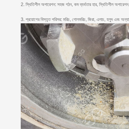
2. স্থিতিশীল অপারেশন: সহজ গঠন, কম ব্যর্থতার হার, স্থিতিশীল অপারেশন
3. প্রয়োগের বিস্তৃত পরিসর: মরিচ, গোলমরিচ, জিরা, এলাচ, হলুদ এবং অন্য