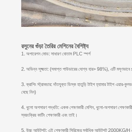
রসুনের গুঁড়া তৈরির মেশিনের বৈশিষ্ট্য
1. অপারেশন মোড: সাধারণ বোতাম PLC স্পর্শ
2. অভিন্ন সূক্ষ্মতা: (সমাপ্ত পাউডারের যোগ্য হার> 98%), এটি মসৃণভা
3. ক্রাশিং স্ট্রাকচার: দাঁতযুক্ত ডিস্ক হাতুড়ি টাইপ হ্যামার টাইপ এয়ার-কুল
বেছে নিন)
4. ধুলো অপসারণ পদ্ধতি: একক পেষণকারী মেশিন, ধুলো-অপসারণ পেষণকারী, ধু
স্বয়ংক্রিয় কাটিং পেষণকারী এবং তাই।
5. উচ্চ আউটপুট: এই পেষণকারী সিরিজের সর্বাধিক আউটপুট 2000KG/H এর