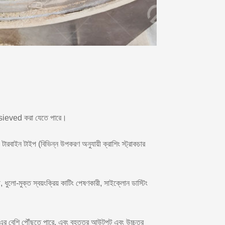
বে sieved করা যেতে পারে।
ড টারবাইন টাইপ (বিভিন্ন উপকরণ অনুযায়ী ক্রাশিং স্ট্রাকচার
লো-মুক্ত স্বয়ংক্রিয় কাটিং পেষণকারী, সাইক্লোন ডাস্টিং
 বেশি পৌঁছতে পারে, এবং বৃহত্তর আউটপুট এবং উচ্চতর