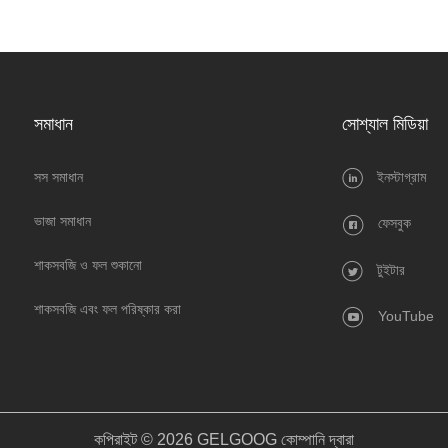
সমাধান
সোশ্যাল মিডিয়া
সস সমাধান
ইনস্টাগ্রাম
ভাজা সমাধান
ফেসবুক
শাকসবজি ও ফল শুকানো
টুইটার
শাকসবজি এবং ফল পরিষ্কার করা
YouTube
কপিরাইট © 2026 GELGOOG কোম্পানি দ্বারা