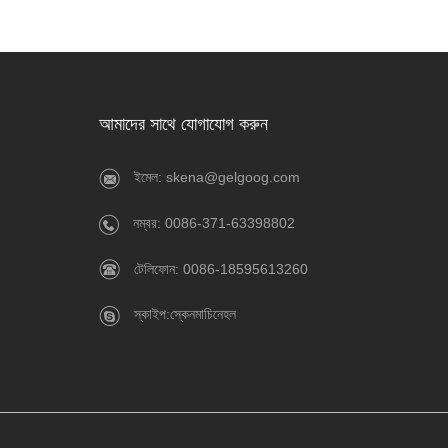
আমাদের সাথে যোগাযোগ করুন
ইমেল: skena@gelgoog.com
নম্বর: 0086-371-63398802
টেলিফোন: 0086-18595613260
স্কাইপ:স্কেনমাচিনেহল