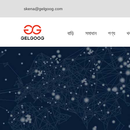
skena@gelgoog.com
বাড়ি
সমাধান
পণ্য
খ