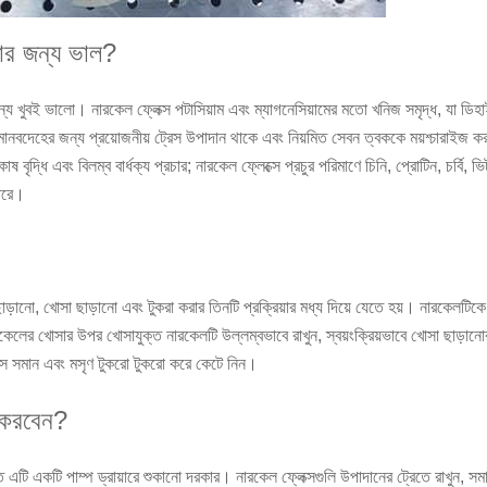
ার জন্য ভাল?
 জন্য খুবই ভালো। নারকেল ফ্লেক্স পটাসিয়াম এবং ম্যাগনেসিয়ামের মতো খনিজ সমৃদ্ধ, যা ডি
মানবদেহের জন্য প্রয়োজনীয় ট্রেস উপাদান থাকে এবং নিয়মিত সেবন ত্বককে ময়শ্চারাইজ করত
ৃদ্ধি এবং বিলম্ব বার্ধক্য প্রচার; নারকেল ফ্লেক্সে প্রচুর পরিমাণে চিনি, প্রোটিন, চর্বি,
পারে।
ড়ানো, খোসা ছাড়ানো এবং টুকরা করার তিনটি প্রক্রিয়ার মধ্য দিয়ে যেতে হয়। নারকেলটিক
েলের খোসার উপর খোসাযুক্ত নারকেলটি উল্লম্বভাবে রাখুন, স্বয়ংক্রিয়ভাবে খোসা ছাড়ানোর 
ংস সমান এবং মসৃণ টুকরো টুকরো করে কেটে নিন।
 করবেন?
্ত এটি একটি পাম্প ড্রায়ারে শুকানো দরকার। নারকেল ফ্লেক্সগুলি উপাদানের ট্রেতে রাখুন, 