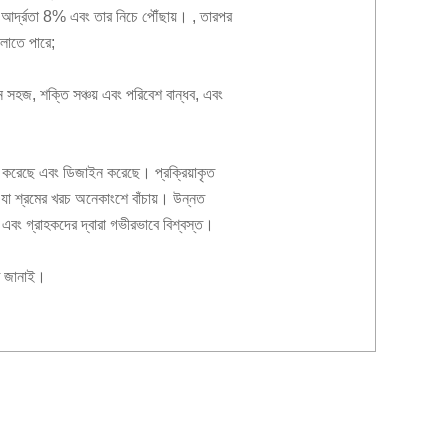
সের আর্দ্রতা 8% এবং তার নিচে পৌঁছায়। , তারপর
ালাতে পারে;
শন সহজ, শক্তি সঞ্চয় এবং পরিবেশ বান্ধব, এবং
ৈরি করেছে এবং ডিজাইন করেছে। প্রক্রিয়াকৃত
হজ, যা শ্রমের খরচ অনেকাংশে বাঁচায়। উন্নত
 এবং গ্রাহকদের দ্বারা গভীরভাবে বিশ্বস্ত।
গত জানাই।