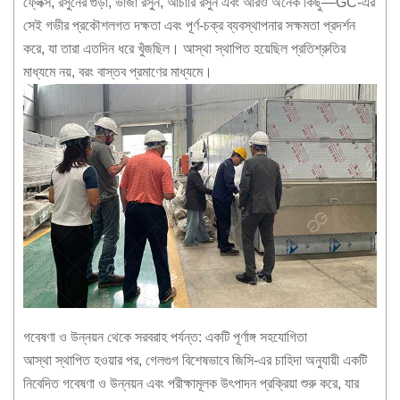
ফ্লেক্স, রসুনের গুঁড়া, ভাজা রসুন, আচারি রসুন এবং আরও অনেক কিছু—GC-এর
সেই গভীর প্রকৌশলগত দক্ষতা এবং পূর্ণ-চক্র ব্যবস্থাপনার সক্ষমতা প্রদর্শন
করে, যা তারা এতদিন ধরে খুঁজছিল। আস্থা স্থাপিত হয়েছিল প্রতিশ্রুতির
মাধ্যমে নয়, বরং বাস্তব প্রমাণের মাধ্যমে।
গবেষণা ও উন্নয়ন থেকে সরবরাহ পর্যন্ত: একটি পূর্ণাঙ্গ সহযোগিতা
আস্থা স্থাপিত হওয়ার পর, গেলগুগ বিশেষভাবে জিসি-এর চাহিদা অনুযায়ী একটি
নিবেদিত গবেষণা ও উন্নয়ন এবং পরীক্ষামূলক উৎপাদন প্রক্রিয়া শুরু করে, যার