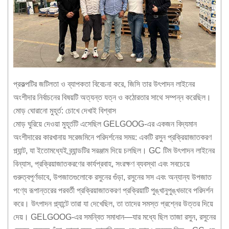
প্রকল্পটির জটিলতা ও ব্যাপকতা বিবেচনা করে, জিসি তার উৎপাদন লাইনের
অংশীদার নির্বাচনের বিষয়টি অত্যন্ত যত্ন ও কঠোরতার সাথে সম্পন্ন করেছিল।
মোড় ঘোরানো মুহূর্ত: চোখে দেখাই বিশ্বাস
মোড় ঘুরিয়ে দেওয়া মুহূর্তটি এসেছিল GELGOOG-এর একজন বিদ্যমান
অংশীদারের কারখানায় সরেজমিনে পরিদর্শনের সময়: একটি রসুন প্রক্রিয়াজাতকরণ
প্ল্যান্ট, যা ইতোমধ্যেই ব্র্যান্ডটির সরঞ্জাম দিয়ে চলছিল। GC টিম উৎপাদন লাইনের
বিন্যাস, প্রক্রিয়াজাতকরণের কার্যপ্রবাহ, সংরক্ষণ ব্যবস্থা এবং সবচেয়ে
গুরুত্বপূর্ণভাবে, উপজাতগুলোকে রসুনের গুঁড়া, রসুনের সস এবং অন্যান্য উপজাত
পণ্যে রূপান্তরের পরবর্তী প্রক্রিয়াজাতকরণ প্রক্রিয়াটি পুঙ্খানুপুঙ্খভাবে পরিদর্শন
করে। উৎপাদন প্ল্যান্টে তারা যা দেখেছিল, তা তাদের সমস্ত প্রশ্নের উত্তর দিয়ে
দেয়। GELGOOG-এর সমন্বিত সমাধান—যার মধ্যে ছিল তাজা রসুন, রসুনের