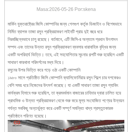
Masa:2026-05-26 Por:skena
মার্কিন যুক্তরাষ্ট্রের জিসি কোম্পানির জন্য গেলগুগ কর্তৃক ডিজাইন ও বিশেষভাবে
নির্মিত ব্যাপক তাজা রসুন প্রক্রিয়াকরণ লাইনটি প্রায় দুই বছর ধরে
নিরবচ্ছিন্নভাবে চালু রয়েছে। বর্তমানে, এটি জিসি-র অন্যতম প্রধান উৎপাদন
সম্পদ এবং তাদের উন্নত রসুন প্রক্রিয়াকরণ ব্যবসার ধারাবাহিক বৃদ্ধির জন্য
একটি অপরিহার্য ভিত্তি। তবে, এই সহযোগিতার সূচনার গল্পটি শুরু হয়েছিল একটি
সাধারণ কারখানা পরিদর্শনের মধ্য দিয়ে।
রসুনের উপর ভিত্তি করে গড়ে ওঠা একটি কোম্পানি
১৯৮০ সালে প্রতিষ্ঠিত জিসি কোম্পানি ক্যালিফোর্নিয়ার রসুন শিল্পে চার দশকেরও
বেশি সময় ধরে নিজেদের উৎসর্গ করেছে। যা একটি সাধারণ তাজা রসুন প্যাকিং
কার্যক্রম হিসাবে শুরু হয়েছিল, তা ক্রমবর্ধমান বাজারের চাহিদার দ্বারা চালিত হয়ে
প্রাথমিক ও উন্নত প্রক্রিয়াকরণ থেকে শুরু করে মূল্য সংযোজিত পণ্যের উন্নয়ন
পর্যন্ত সবকিছু অন্তর্ভুক্ত করে একটি সম্পূর্ণ সমন্বিত খাদ্য প্রস্তুতকারক
প্রতিষ্ঠানে পরিণত হয়েছে।