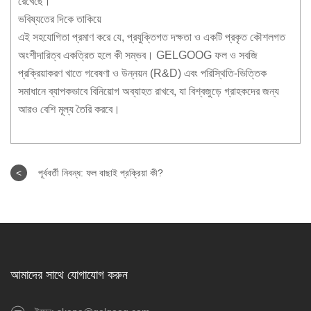
রেখেছে।
ভবিষ্যতের দিকে তাকিয়ে
এই সহযোগিতা প্রমাণ করে যে, প্রযুক্তিগত দক্ষতা ও একটি প্রকৃত কৌশলগত
অংশীদারিত্ব একত্রিত হলে কী সম্ভব। GELGOOG ফল ও সবজি
প্রক্রিয়াকরণ খাতে গবেষণা ও উন্নয়ন (R&D) এবং পরিস্থিতি-ভিত্তিক
সমাধানে ব্যাপকভাবে বিনিয়োগ অব্যাহত রাখবে, যা বিশ্বজুড়ে গ্রাহকদের জন্য
আরও বেশি মূল্য তৈরি করবে।
<
পূর্ববর্তী নিবন্ধ:
ফল বাছাই প্রক্রিয়া কী?
আমাদের সাথে যোগাযোগ করুন