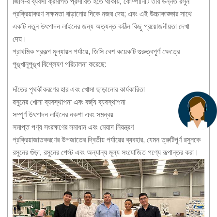
জিসি-র ব্যবসা ক্রমাগত প্রসারিত হতে থাকায়, কোম্পানিটি তার উন্নত রসুন
প্রক্রিয়াকরণ সক্ষমতা বাড়ানোর দিকে নজর দেয়; এবং এই উচ্চাকাঙ্ক্ষার সাথে
একটি নতুন উৎপাদন লাইনের জন্য অত্যন্ত কঠিন কিছু প্রয়োজনীয়তা দেখা
দেয়।
প্রাথমিক প্রকল্প মূল্যায়ন পর্যায়ে, জিসি বেশ কয়েকটি গুরুত্বপূর্ণ ক্ষেত্রে
পুঙ্খানুপুঙ্খ বিশ্লেষণ পরিচালনা করেছে:
দাঁতের পৃথকীকরণের হার এবং খোসা ছাড়ানোর কার্যকারিতা
রসুনের খোসা ব্যবস্থাপনা এবং বর্জ্য ব্যবস্থাপনা
সম্পূর্ণ উৎপাদন লাইনের নকশা এবং সমন্বয়
সমাপ্ত পণ্য সংরক্ষণের সমাধান এবং মেয়াদ নিয়ন্ত্রণ
প্রক্রিয়াজাতকরণের উপজাতের দ্বিতীয় পর্যায়ের ব্যবহার, যেমন ত্রুটিপূর্ণ রসুনকে
রসুনের গুঁড়া, রসুনের পেস্ট এবং অন্যান্য মূল্য সংযোজিত পণ্যে রূপান্তর করা।