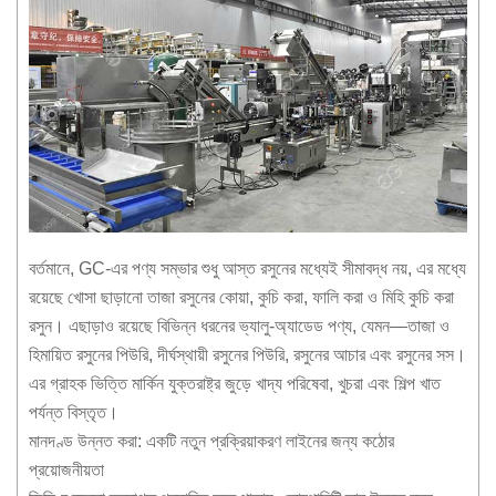
বর্তমানে, GC-এর পণ্য সম্ভার শুধু আস্ত রসুনের মধ্যেই সীমাবদ্ধ নয়, এর মধ্যে
রয়েছে খোসা ছাড়ানো তাজা রসুনের কোয়া, কুচি করা, ফালি করা ও মিহি কুচি করা
রসুন। এছাড়াও রয়েছে বিভিন্ন ধরনের ভ্যালু-অ্যাডেড পণ্য, যেমন—তাজা ও
হিমায়িত রসুনের পিউরি, দীর্ঘস্থায়ী রসুনের পিউরি, রসুনের আচার এবং রসুনের সস।
এর গ্রাহক ভিত্তি মার্কিন যুক্তরাষ্ট্র জুড়ে খাদ্য পরিষেবা, খুচরা এবং শিল্প খাত
পর্যন্ত বিস্তৃত।
মানদণ্ড উন্নত করা: একটি নতুন প্রক্রিয়াকরণ লাইনের জন্য কঠোর
প্রয়োজনীয়তা