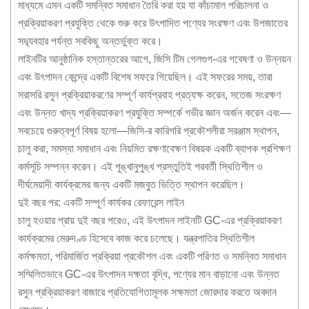
মাধ্যমে এমন একটি সমন্বিত সমাধান তৈরি করা হয় যা কাঁচামাল পরিচালনা ও
প্রক্রিয়াকরণ প্রযুক্তি থেকে শুরু করে উৎপাদিত পণ্যের সংরক্ষণ এবং উপজাতের
সদ্ব্যবহার পর্যন্ত সবকিছু অন্তর্ভুক্ত করে।
লাইনটির আনুষ্ঠানিক হস্তান্তরের আগে, জিসি টিম গেলগুগ-এর গবেষণা ও উন্নয়ন
এবং উৎপাদন কেন্দ্রে একটি বিশেষ সফরে গিয়েছিল। এই সফরের সময়, তারা
সরাসরি রসুন প্রক্রিয়াকরণের সম্পূর্ণ কার্যপ্রবাহ প্রত্যক্ষ করেন, সতেজ সংরক্ষণ
এবং উন্নত খাদ্য প্রক্রিয়াকরণ প্রযুক্তি সম্পর্কে গভীর জ্ঞান অর্জন করেন এবং—
সবচেয়ে গুরুত্বপূর্ণ বিষয় হলো—জিসি-র কারিগরি প্রকৌশলীরা সরঞ্জাম স্থাপন,
চালু করা, সমস্যা সমাধান এবং নিয়মিত রক্ষণাবেক্ষণ বিষয়ক একটি ব্যাপক প্রশিক্ষণ
কর্মসূচি সম্পন্ন করেন। এই পুঙ্খানুপুঙ্খ প্রস্তুতিই পরবর্তী স্থিতিশীল ও
দীর্ঘমেয়াদী কার্যক্রমের জন্য একটি মজবুত ভিত্তি স্থাপন করেছিল।
দুই বছর পর: একটি সম্পূর্ণ কার্যকর রেফারেন্স লাইন
চালু হওয়ার প্রায় দুই বছর পরেও, এই উৎপাদন লাইনটি GC-এর প্রক্রিয়াকরণ
কার্যক্রমের মেরুদণ্ড হিসেবে কাজ করে চলেছে। যন্ত্রপাতির স্থিতিশীল
কর্মক্ষমতা, পরিমার্জিত প্রক্রিয়া প্রকৌশল এবং একটি পরিণত ও সমন্বিত সমাধান
সম্মিলিতভাবে GC-এর উৎপাদন দক্ষতা বৃদ্ধি, পণ্যের মান বাড়ানো এবং উন্নত
রসুন প্রক্রিয়াকরণ বাজারে প্রতিযোগিতামূলক সক্ষমতা জোরদার করতে অবদান