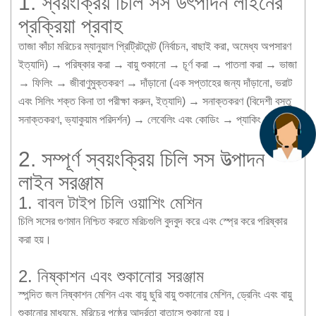
1. স্বয়ংক্রিয় চিলি সস উৎপাদন লাইনের
প্রক্রিয়া প্রবাহ
তাজা কাঁচা মরিচের ম্যানুয়াল প্রিট্রিটমেন্ট (নির্বাচন, বাছাই করা, অমেধ্য অপসারণ
ইত্যাদি) → পরিষ্কার করা → বায়ু শুকানো → চূর্ণ করা → পাতলা করা → ভাজা
→ ফিলিং → জীবাণুমুক্তকরণ → দাঁড়ানো (এক সপ্তাহের জন্য দাঁড়ানো, ভরাট
এবং সিলিং শক্ত কিনা তা পরীক্ষা করুন, ইত্যাদি) → সনাক্তকরণ (বিদেশী বস্তু
সনাক্তকরণ, ভ্যাকুয়াম পরিদর্শন) → লেবেলিং এবং কোডিং → প্যাকিং।
2. সম্পূর্ণ স্বয়ংক্রিয় চিলি সস উত্পাদন
লাইন সরঞ্জাম
1. বাবল টাইপ চিলি ওয়াশিং মেশিন
চিলি সসের গুণমান নিশ্চিত করতে মরিচগুলি বুদবুদ করে এবং স্প্রে করে পরিষ্কার
করা হয়।
2. নিষ্কাশন এবং শুকানোর সরঞ্জাম
স্পন্দিত জল নিষ্কাশন মেশিন এবং বায়ু ছুরি বায়ু শুকানোর মেশিন, ড্রেনিং এবং বায়ু
শুকানোর মাধ্যমে, মরিচের পৃষ্ঠের আর্দ্রতা বাতাসে শুকানো হয়।