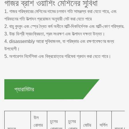
গাজর ব্রাশ ওয়াশিং মেশিনের সুবিধা
1. গাজর পরিষ্কারের মেশিনের দামের চলমান গতি সামঞ্জস্য করা যেতে পারে, এবং
পরিবহনের গতি উত্পাদন প্রয়োজন অনুযায়ী সেট করা যেতে পারে
2. বায়ু বুদবুদ এবং স্প্রে দ্বৈত কর্ম অধীনে মাল্টি-দিকনির্দেশক এবং মাল্টি-কোণ পরিস্কার.
3. উচ্চ ডিগ্রী স্বয়ংক্রিয়তা, শ্রম সংরক্ষণ এবং উত্পাদন দক্ষতা উন্নত।
4. disassembly আরো সুবিধাজনক, যা পরিষ্কার এবং রক্ষণাবেক্ষণের জন্য
উপযোগী।
5. অপারেশন নির্দেশিকা এবং বিক্রয়োত্তর পরিষেবা প্রদান করা যেতে পারে।
প্যারামিটার
উল
চুলের
চুলের
রোলার
মোটর
সর্পিল
মডেল
রোলারের
রোলার
মাত্রা (